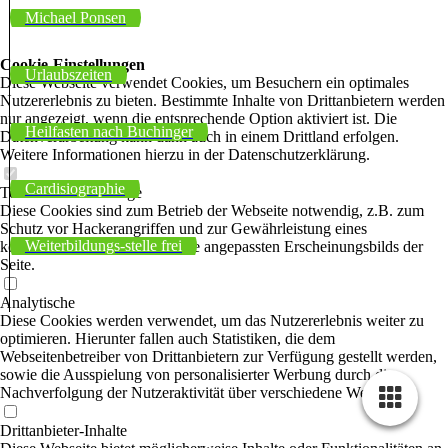
Michael Ponsen
Cookie-Einstellungen
Urlaubszeiten
Diese Webseite verwendet Cookies, um Besuchern ein optimales
Nutzererlebnis zu bieten. Bestimmte Inhalte von Drittanbietern werden
nur angezeigt, wenn die entsprechende Option aktiviert ist. Die
Heilfasten nach Buchinger
Datenverarbeitung kann dann auch in einem Drittland erfolgen.
Weitere Informationen hierzu in der Datenschutzerklärung.
Cardisiographie
Technisch notwendige
Diese Cookies sind zum Betrieb der Webseite notwendig, z.B. zum
Schutz vor Hackerangriffen und zur Gewährleistung eines
Weiterbildungs-stelle frei
konsistenten und der Nachfrage angepassten Erscheinungsbilds der
Seite.
Analytische
Diese Cookies werden verwendet, um das Nutzererlebnis weiter zu
optimieren. Hierunter fallen auch Statistiken, die dem
Webseitenbetreiber von Drittanbietern zur Verfügung gestellt werden,
sowie die Ausspielung von personalisierter Werbung durch die
Nachverfolgung der Nutzeraktivität über verschiedene Webseiten.
Drittanbieter-Inhalte